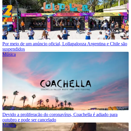
Por meio de um anúncio oficial, Lollapalooza Argentina e Chile são
suspendidos
Música
Devido a proliferação do coronavírus, Coachella é adiado para
outubro e pode ser cancelado
Música