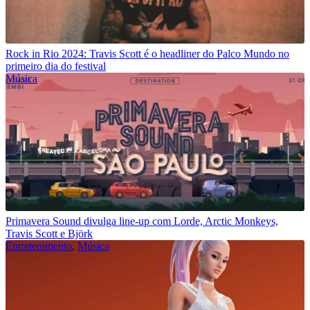
Rock in Rio 2024: Travis Scott é o headliner do Palco Mundo no
primeiro dia do festival
Música
Primavera Sound divulga line-up com Lorde, Arctic Monkeys,
Travis Scott e Björk
Entretenimento
,
Música