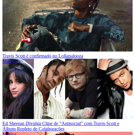
Travis Scott é confirmado no Lollapalooza
Música
Ed Sheeran Divulga Clipe de ”Antisocial” com Travis Scott e
Álbum Repleto de Colaborações
Música