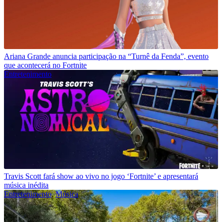
Ariana Grande anuncia participação na “Turnê da Fenda”, evento
que acontecerá no Fortnite
Entretenimento
Travis Scott fará show ao vivo no jogo ‘Fortnite’ e apresentará
música inédita
Entretenimento
,
Música