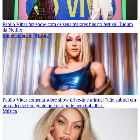
Pabllo Vittar faz show com os seus maiores hits no festival Tudum
da Netflix
Entretenimento
,
Música
Pabllo Vittar comenta sobre show drive-in e afirma: “não subirei em
um palco se tem gente que não pode nem trabalhar”
Música