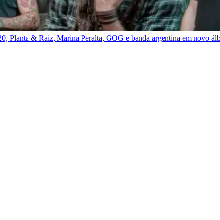
0, Planta & Raiz, Marina Peralta, GOG e banda argentina em novo á