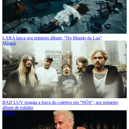
LARA lança seu primeiro álbum, “No Mundo da Lua”
Música
BAD LUV resgata a força do coletivo em “NÓS”, seu primeiro
álbum de estúdio
Música