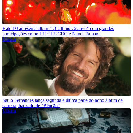
Halc DJ apresenta álbum “O Ultimo Criativo” com grandes
participações como LH CHUCRO e NandaTsunami
Música
Saulo Fernandes lança segunda e última parte do nono álbum de
carreira, batizado de “Bênção”
Música