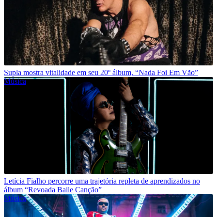
Supla mostra vitalidade em seu 20º álbum, “Nada Foi Em Vão”
Música
Letícia Fialho percorre uma trajetória repleta de aprendizados no
álbum “Revoada Baile Canção”
Música