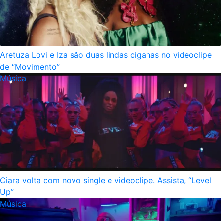
Aretuza Lovi e Iza são duas lindas ciganas no videoclipe
de “Movimento”
Música
Ciara volta com novo single e videoclipe. Assista, “Level
Up”
Música