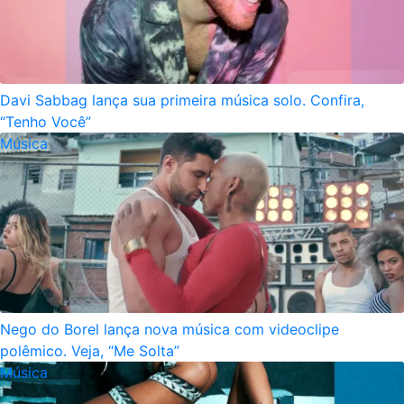
Davi Sabbag lança sua primeira música solo. Confira,
“Tenho Você”
Música
Nego do Borel lança nova música com videoclipe
polêmico. Veja, “Me Solta”
Música