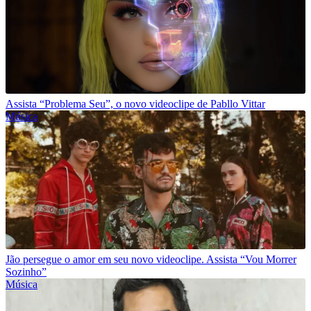
Assista “Problema Seu”, o novo videoclipe de Pabllo Vittar
Música
Jão persegue o amor em seu novo videoclipe. Assista “Vou Morrer
Sozinho”
Música