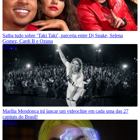
Saiba tudo sobre ‘Taki Taki’, parceria entre Dj Snake, Selena
Gomez, Cardi B e Ozuna
Música
Marília Mendonça irá lançar um videoclipe em cada uma das 27
capitais do Brasil!
Música