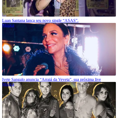
Luan Santana lança seu novo single “ASAS”.
Música
Ivete Sangalo anuncia “Arraiá da Veveta”, sua próxima live
Música