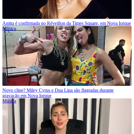
Anitta é confirmada no Réveillon da Times Square, em Nova Iorque
Música
Novo clipe? Miley Cyrus e Dua Lipa são flagradas durante
gravação em Nova Iorque
Música