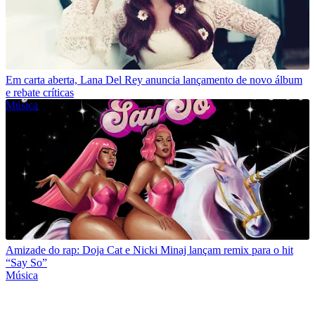
Em carta aberta, Lana Del Rey anuncia lançamento de novo álbum
e rebate críticas
Música
Amizade do rap: Doja Cat e Nicki Minaj lançam remix para o hit
“Say So”
Música