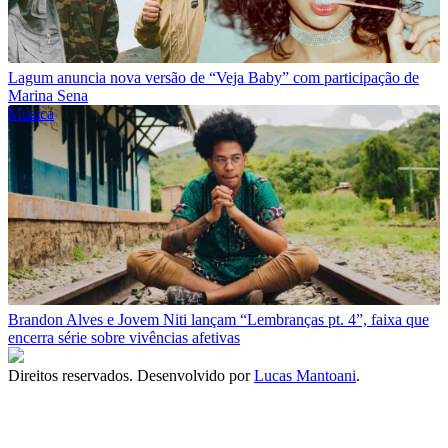
Lagum anuncia nova versão de “Veja Baby” com participação de
Marina Sena
Música
Brandon Alves e Jovem Niti lançam “Lembranças pt. 4”, faixa que
encerra série sobre vivências afetivas
Direitos reservados. Desenvolvido por
Lucas Mantoani
.