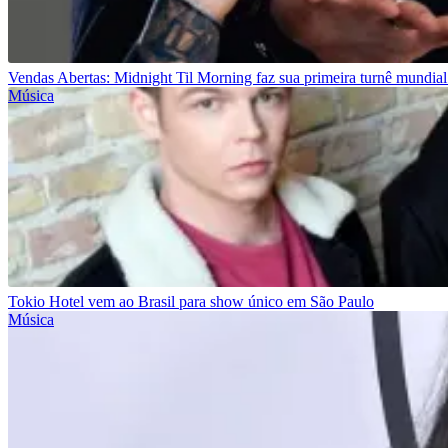
Vendas Abertas: Midnight Til Morning faz sua primeira turnê mundial
Música
Tokio Hotel vem ao Brasil para show único em São Paulo
Música