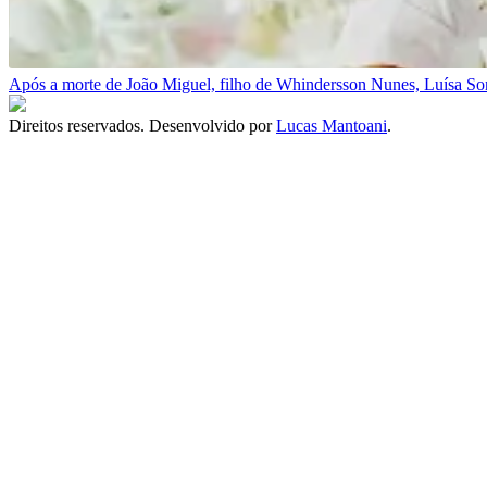
Após a morte de João Miguel, filho de Whindersson Nunes, Luísa Son
Direitos reservados. Desenvolvido por
Lucas Mantoani
.