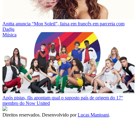
Anitta anuncia “Mon Soleil”, faixa em francês em parceria com
Dadju
Música
Após pistas, fãs apontam qual o suposto país de origem do 17°
membro do Now United
Direitos reservados. Desenvolvido por
Lucas Mantoani
.