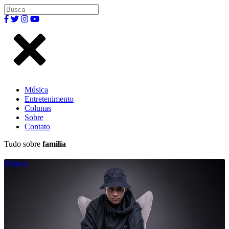
Música
Entretenimento
Colunas
Sobre
Contato
Tudo sobre
familia
Música