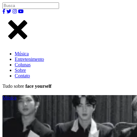
Música
Entretenimento
Colunas
Sobre
Contato
Tudo sobre
face yourself
Música