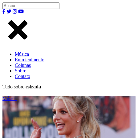
Música
Entretenimento
Colunas
Sobre
Contato
Tudo sobre
estrada
Música