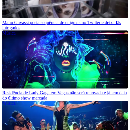
Manu Gavassi posta sequência de enigmas no Twitter e deixa fãs
intrigados
Música
Residência de Lady Gaga em Vegas não será renovada e já tem data
do último show marcada
Música