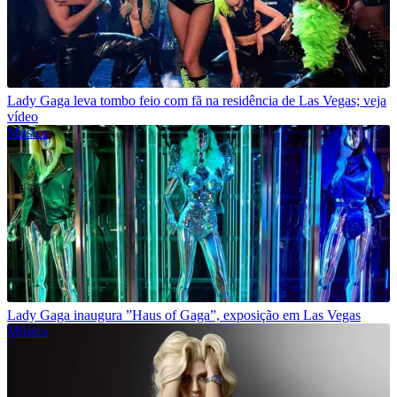
Lady Gaga leva tombo feio com fã na residência de Las Vegas; veja
vídeo
Música
Lady Gaga inaugura ”Haus of Gaga”, exposição em Las Vegas
Música