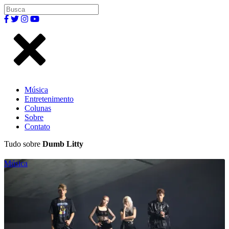
Música
Entretenimento
Colunas
Sobre
Contato
Tudo sobre
Dumb Litty
Música