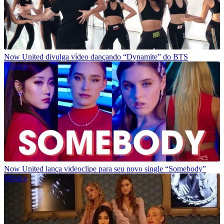
Now United divulga vídeo dançando “Dynamite” do BTS
Música
Now United lança videoclipe para seu novo single “Somebody”
Música