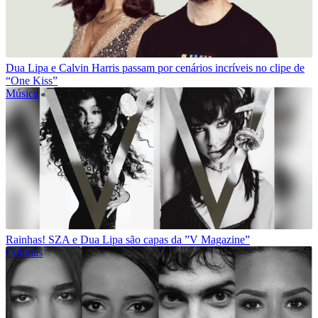
Dua Lipa e Calvin Harris passam por cenários incríveis no clipe de
“One Kiss”
Música
Rainhas! SZA e Dua Lipa são capas da ”V Magazine”
Colunas