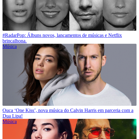
#RadarPop: Álbuns novos, lançamentos de músicas e Netflix
brincalhona.
Música
Ouça ‘One Kiss’, nova música do Calvin Harris em parceria com a
Dua Lipa!
Música