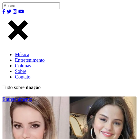
Música
Entretenimento
Colunas
Sobre
Contato
Tudo sobre
doação
Entretenimento