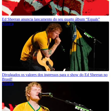
Ed Sheeran anuncia lançamento do seu quarto álbum “Equals”
Música
Divulgados os valores dos ingressos para o show do Ed Sheeran no
Brasil!
Música