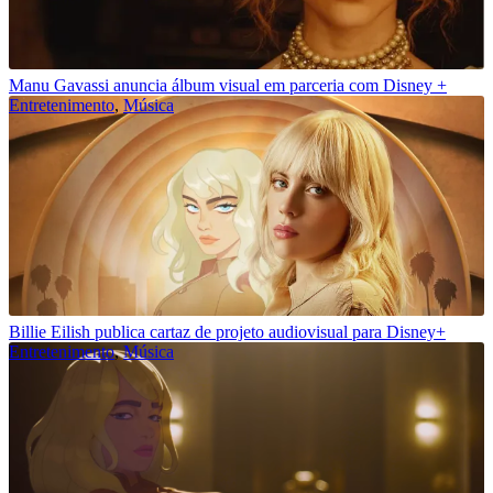
Manu Gavassi anuncia álbum visual em parceria com Disney +
Entretenimento
,
Música
Billie Eilish publica cartaz de projeto audiovisual para Disney+
Entretenimento
,
Música