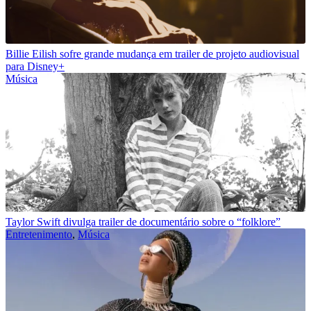
Billie Eilish sofre grande mudança em trailer de projeto audiovisual
para Disney+
Música
Taylor Swift divulga trailer de documentário sobre o “folklore”
Entretenimento
,
Música