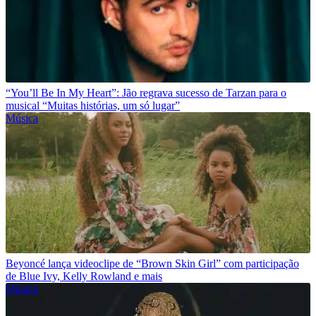
“You’ll Be In My Heart”: Jão regrava sucesso de Tarzan para o
musical “Muitas histórias, um só lugar”
Música
Beyoncé lança videoclipe de “Brown Skin Girl” com participação
de Blue Ivy, Kelly Rowland e mais
Música