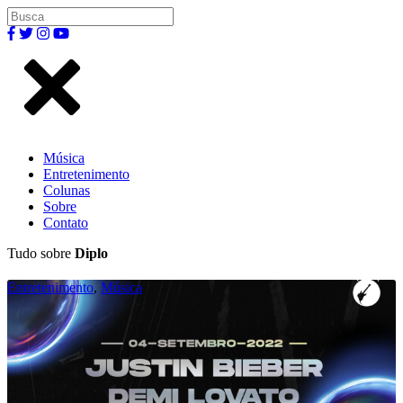
Música
Entretenimento
Colunas
Sobre
Contato
Tudo sobre
Diplo
Entretenimento
,
Música