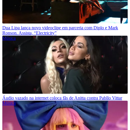
Dua Lipa lança novo videoclipe em parceria com Diplo e Mark
Ronson. Assista, “Electricity”
Música
Áudio vazado na internet coloca fãs de Anitta contra Pabllo Vittar
Música