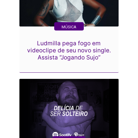
MÚSICA
Ludmilla pega fogo em
videoclipe de seu novo single.
Assista “Jogando Sujo”