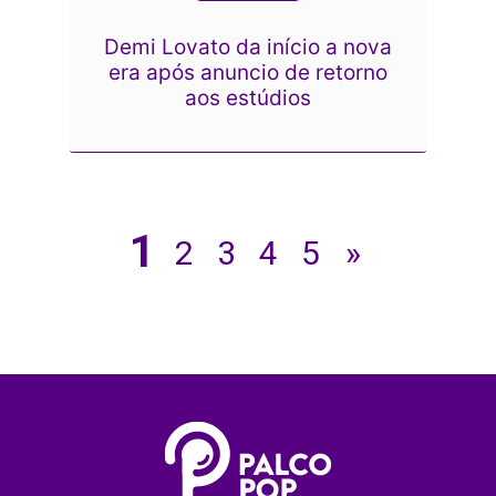
Demi Lovato da início a nova
era após anuncio de retorno
aos estúdios
1
2
3
4
5
»