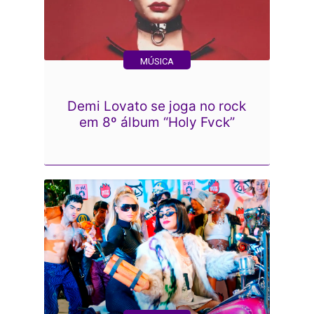
MÚSICA
Demi Lovato se joga no rock
em 8º álbum “Holy Fvck”