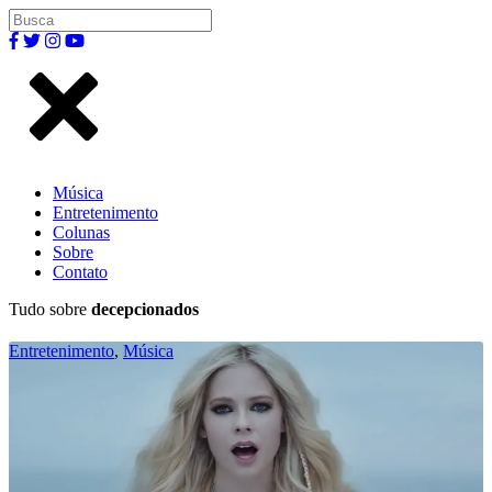
Música
Entretenimento
Colunas
Sobre
Contato
Tudo sobre
decepcionados
Entretenimento
,
Música