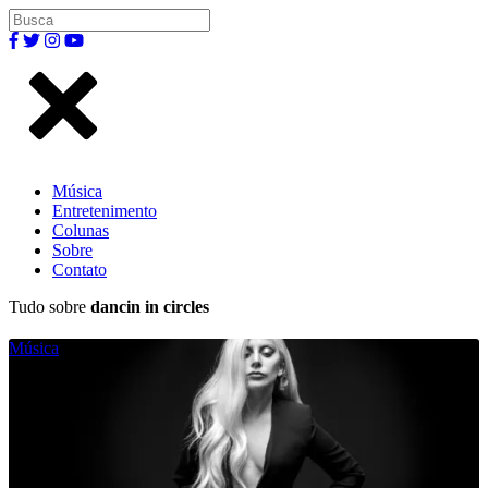
Música
Entretenimento
Colunas
Sobre
Contato
Tudo sobre
dancin in circles
Música