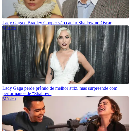
Lady Gaga e Bradley Cooper vão cantar Shallow no Oscar
Música
Lady Gaga perde prêmio de melhor atriz, mas surpreende com
performance de “Shallow”
Música