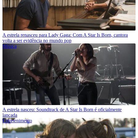
A estrela renasceu para Lady Gaga: Com A Star Is Born, cantora
volta a ser evidência no mundo pop
Música
A estrela nasceu: Soundtrack de A Star Is Born é oficialmente
lançada
Entretenimento