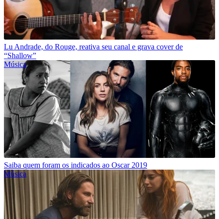
Lu Andrade, do Rouge, reativa seu canal e grava cover de
“Shallow”
Música
Saiba quem foram os indicados ao Oscar 2019
Música