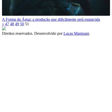
A Forma da Água: a produção que dificilmente será esquecida
«
47
48
49
50
51
Direitos reservados. Desenvolvido por
Lucas Mantoani
.