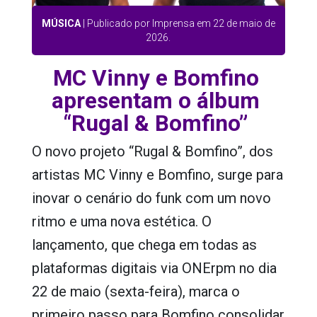
MÚSICA
| Publicado por Imprensa em 22 de maio de
2026.
MC Vinny e Bomfino
apresentam o álbum
“Rugal & Bomfino”
O novo projeto
“Rugal & Bomfino”
, dos
artistas
MC Vinny
e
Bomfino
, surge para
inovar o cenário do funk com um novo
ritmo e uma nova estética. O
lançamento, que chega em todas as
plataformas digitais via
ONErpm
no dia
22 de maio (sexta-feira), marca o
primeiro passo para Bomfino consolidar