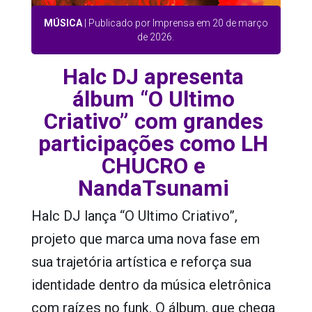
MÚSICA
| Publicado por Imprensa em 20 de março
de 2026.
Halc DJ apresenta
álbum “O Ultimo
Criativo” com grandes
participações como LH
CHUCRO e
NandaTsunami
Halc DJ
lança
“O Ultimo Criativo”
,
projeto que marca uma nova fase em
sua trajetória artística e reforça sua
identidade dentro da música eletrônica
com raízes no funk. O álbum, que chega