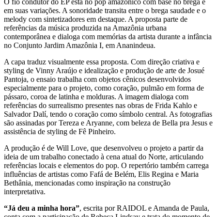
O fio condutor do EP está no pop amazônico com base no brega e
em suas variações. A sonoridade transita entre o brega saudade e o
melody com sintetizadores em destaque. A proposta parte de
referências da música produzida na Amazônia urbana
contemporânea e dialoga com memórias da artista durante a infância
no Conjunto Jardim Amazônia I, em Ananindeua.
A capa traduz visualmente essa proposta. Com direção criativa e
styling de Vinny Araújo e idealização e produção de arte de Josué
Pantoja, o ensaio trabalha com objetos cênicos desenvolvidos
especialmente para o projeto, como coração, pulmão em forma de
pássaro, coroa de latinha e molduras. A imagem dialoga com
referências do surrealismo presentes nas obras de Frida Kahlo e
Salvador Dalí, tendo o coração como símbolo central. As fotografias
são assinadas por Tereza e Aryanne, com beleza de Bella pra Jesus e
assistência de styling de Fê Pinheiro.
A produção é de Will Love, que desenvolveu o projeto a partir da
ideia de um trabalho conectado à cena atual do Norte, articulando
referências locais e elementos do pop. O repertório também carrega
influências de artistas como Fafá de Belém, Elis Regina e Maria
Bethânia, mencionadas como inspiração na construção
interpretativa.
“Já deu a minha hora”
, escrita por RAIDOL e Amanda de Paula,
conta com a participação de Rebeca Lindsay e trata do momento de