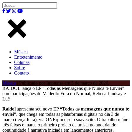
Música
Entretenimento
Colunas
Sobre
Contato
Música
| Publicado por Imprensa em 5 de março de 2026.
RAIDOL lança o EP “Todas as Mensagens que Nunca te Enviei”
com participações de Maderito Fora do Normal, Rebeca Lindsay e
Luê
Raidol
apresenta seu novo EP
“Todas as mensagens que nunca te
enviei”
, que chega em todas as plataformas digitais no dia 3 de
março (terça-feira), via ONErpm e selo suave.cito. O trabalho reúne
três faixas e marca o primeiro projeto da artista no ano, dando
continuidade à narrativa iniciada em lançamentos anteriores.