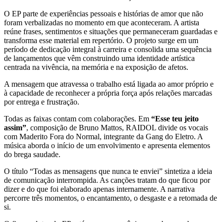
O EP parte de experiências pessoais e histórias de amor que não
foram verbalizadas no momento em que aconteceram. A artista
reúne frases, sentimentos e situações que permaneceram guardadas e
transforma esse material em repertório. O projeto surge em um
período de dedicação integral à carreira e consolida uma sequência
de lançamentos que vêm construindo uma identidade artística
centrada na vivência, na memória e na exposição de afetos.
A mensagem que atravessa o trabalho está ligada ao amor próprio e
à capacidade de reconhecer a própria força após relações marcadas
por entrega e frustração.
Todas as faixas contam com colaborações. Em
“Esse teu jeito
assim”
, composição de Bruno Mattos, RAIDOL divide os vocais
com Maderito Fora do Normal, integrante da Gang do Eletro. A
música aborda o início de um envolvimento e apresenta elementos
do brega saudade.
O título “Todas as mensagens que nunca te enviei” sintetiza a ideia
de comunicação interrompida. As canções tratam do que ficou por
dizer e do que foi elaborado apenas internamente. A narrativa
percorre três momentos, o encantamento, o desgaste e a retomada de
si.