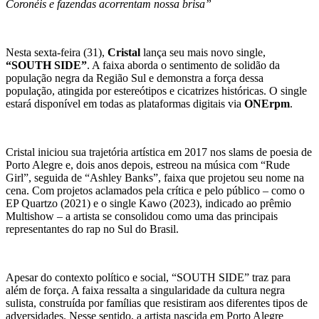
Coronéis e fazendas acorrentam nossa brisa”
Nesta sexta-feira (31),
Cristal
lança seu mais novo single,
“SOUTH SIDE”
. A faixa aborda o sentimento de solidão da
população negra da Região Sul e demonstra a força dessa
população, atingida por estereótipos e cicatrizes históricas. O single
estará disponível em todas as plataformas digitais via
ONErpm
.
Cristal iniciou sua trajetória artística em 2017 nos slams de poesia de
Porto Alegre e, dois anos depois, estreou na música com “Rude
Girl”, seguida de “Ashley Banks”, faixa que projetou seu nome na
cena. Com projetos aclamados pela crítica e pelo público – como o
EP Quartzo (2021) e o single Kawo (2023), indicado ao prêmio
Multishow – a artista se consolidou como uma das principais
representantes do rap no Sul do Brasil.
Apesar do contexto político e social, “SOUTH SIDE” traz para
além de força. A faixa ressalta a singularidade da cultura negra
sulista, construída por famílias que resistiram aos diferentes tipos de
adversidades. Nesse sentido, a artista nascida em Porto Alegre