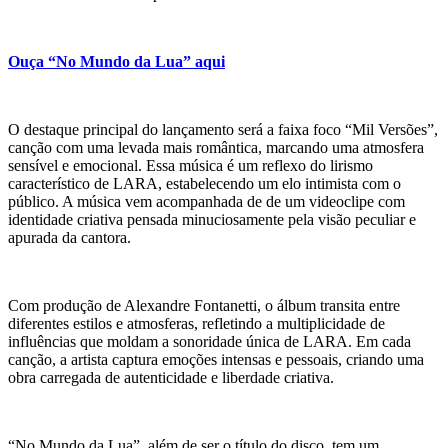
Ouça “No Mundo da Lua” aqui
O destaque principal do lançamento será a faixa foco “Mil Versões”,
canção com uma levada mais romântica, marcando uma atmosfera
sensível e emocional. Essa música é um reflexo do lirismo
característico de LARA, estabelecendo um elo intimista com o
público. A música vem acompanhada de de um videoclipe com
identidade criativa pensada minuciosamente pela visão peculiar e
apurada da cantora.
Com produção de Alexandre Fontanetti, o álbum transita entre
diferentes estilos e atmosferas, refletindo a multiplicidade de
influências que moldam a sonoridade única de LARA. Em cada
canção, a artista captura emoções intensas e pessoais, criando uma
obra carregada de autenticidade e liberdade criativa.
“No Mundo da Lua”, além de ser o título do disco, tem um