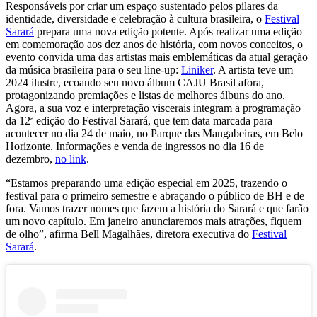
Responsáveis por criar um espaço sustentado pelos pilares da
identidade, diversidade e celebração à cultura brasileira, o
Festival
Sarará
prepara uma nova edição potente. Após realizar uma edição
em comemoração aos dez anos de história, com novos conceitos, o
evento convida uma das artistas mais emblemáticas da atual geração
da música brasileira para o seu line-up:
Liniker
. A artista teve um
2024 ilustre, ecoando seu novo álbum CAJU Brasil afora,
protagonizando premiações e listas de melhores álbuns do ano.
Agora, a sua voz e interpretação viscerais integram a programação
da 12ª edição do Festival Sarará, que tem data marcada para
acontecer no dia 24 de maio, no Parque das Mangabeiras, em Belo
Horizonte. Informações e venda de ingressos no dia 16 de
dezembro,
no link
.
“Estamos preparando uma edição especial em 2025, trazendo o
festival para o primeiro semestre e abraçando o público de BH e de
fora. Vamos trazer nomes que fazem a história do Sarará e que farão
um novo capítulo. Em janeiro anunciaremos mais atrações, fiquem
de olho”, afirma Bell Magalhães, diretora executiva do
Festival
Sarará
.