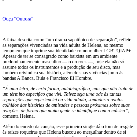
Ouça “Outrora”
A faixa descrita como “um drama sapatônico de separação”, reflete
as separações vivenciadas na vida adulta de Helena, ao mesmo
tempo em que imprime sua identidade como mulher LGBTQIAP+.
Apesar de ter se consagrado como baixista em um ambiente
predominantemente masculino — o do rock —, hoje ela não só
assume todos os instrumentos e a produção de seu disco, mas
também reivindica sua história, além de suas vivências junto às
bandas A Banca, Bula e Francisco El Hombre.
“É uma letra, de certa forma, autobiográfica, mas que não trata de
um término específico que vivi. Talvez seja uma ode às tantas
separações que experienciei na vida adulta, somadas a relatos
colhidos das histórias de amizades e pessoas próximas sobre suas
relações, de forma que muita gente se identifique com a música”
,
comenta Helena.
Além do enredo da canção, esse primeiro single dá o tom de resgate
às raízes roqueiras que Helena buscou ao mergulhar dentro de si