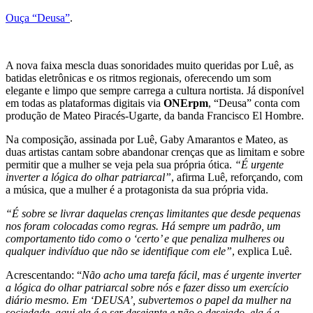
Ouça “Deusa”
.
A nova faixa mescla duas sonoridades muito queridas por Luê, as
batidas eletrônicas e os ritmos regionais, oferecendo um som
elegante e limpo que sempre carrega a cultura nortista. Já disponível
em todas as plataformas digitais via
ONErpm
, “Deusa” conta com
produção de Mateo Piracés-Ugarte, da banda Francisco El Hombre.
Na composição, assinada por Luê, Gaby Amarantos e Mateo, as
duas artistas cantam sobre abandonar crenças que as limitam e sobre
permitir que a mulher se veja pela sua própria ótica.
“É urgente
inverter a lógica do olhar patriarcal”
, afirma Luê, reforçando, com
a música, que a mulher é a protagonista da sua própria vida.
“É sobre se livrar daquelas crenças limitantes que desde pequenas
nos foram colocadas como regras. Há sempre um padrão, um
comportamento tido como o ‘certo’ e que penaliza mulheres ou
qualquer indivíduo que não se identifique com ele”
, explica Luê.
Acrescentando: “
Não acho uma tarefa fácil, mas é urgente inverter
a lógica do olhar patriarcal sobre nós e fazer disso um exercício
diário mesmo. Em ‘DEUSA’, subvertemos o papel da mulher na
sociedade, aqui ela é o ser desejante e não o desejado, ela é a