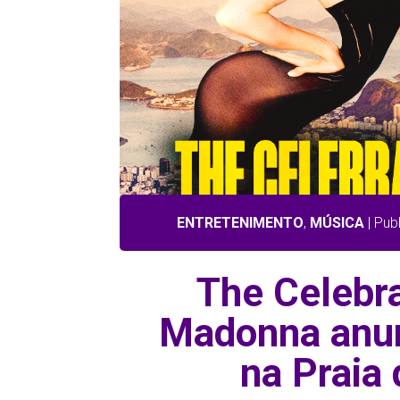
ENTRETENIMENTO
,
MÚSICA
| Pub
The Celebra
Madonna anun
na Praia