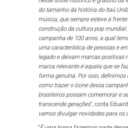
nesse show histórico e gratuito d
do tamanho da história do Itaú Un
música, que sempre esteve à frente
construção da cultura pop mundial
campanha de 100 anos, a qual temos 
uma característica de pessoas e e
legado e deixam marcas positivas 
marca relevante é aquela que se faz
forma genuína. Por isso, definimos
como trazer o ícone dessa campanha
brasileiros possam comemorar e se 
transcende gerações
”, conta Eduar
vamos divulgar novidades para os cl
“
É uma honra fazermos parte desse 