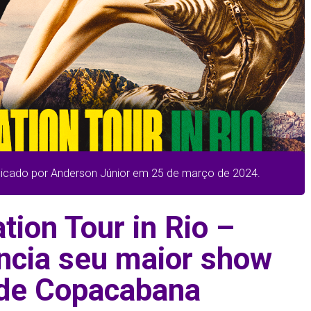
licado por Anderson Júnior em 25 de março de 2024.
tion Tour in Rio –
cia seu maior show
 de Copacabana