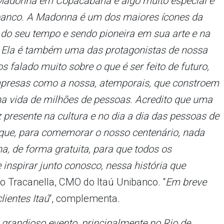
a Madonna em Copacabana é algo muito especial e
ibanco. A Madonna é um dos maiores ícones da
 do seu tempo e sendo pioneira em sua arte e na
. Ela é também uma das protagonistas de nossa
falado muito sobre o que é ser feito de futuro,
mpresas como a nossa, atemporais, que constroem
na vida de milhões de pessoas. Acredito que uma
 presente na cultura e no dia a dia das pessoas de
 que, para comemorar o nosso centenário, nada
, de forma gratuita, para que todos os
inspirar junto conosco, nessa história que
do Tracanella, CMO do Itaú Unibanco. “
Em breve
ientes Itaú
“, complementa.
grandioso evento, principalmente no Rio de