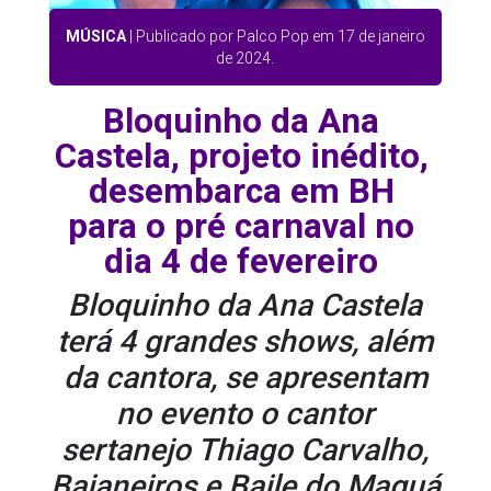
MÚSICA
| Publicado por Palco Pop em 17 de janeiro
de 2024.
Bloquinho da Ana
Castela, projeto inédito,
desembarca em BH
para o pré carnaval no
dia 4 de fevereiro
Bloquinho da Ana Castela
terá 4 grandes shows, além
da cantora, se apresentam
no evento o cantor
sertanejo Thiago Carvalho,
Baianeiros e Baile do Maguá