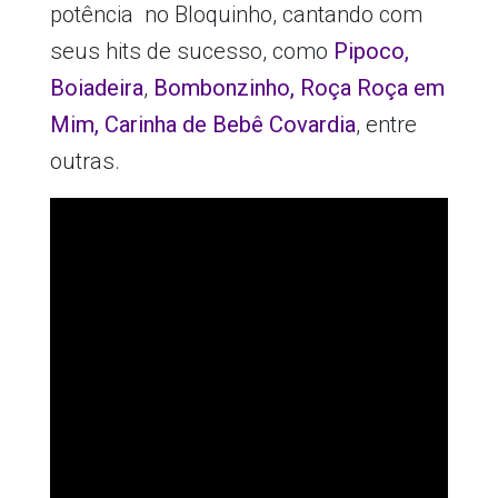
potência no Bloquinho, cantando com
seus hits de sucesso, como
Pipoco,
Boiadeira
,
Bombonzinho
,
Roça Roça em
Mim
,
Carinha de Bebê
Covardia
, entre
outras.