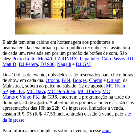
E ainda tem uma cabine em homenagem aos produtores e
beatmakers da cena urbana para o público reconhecer a assinatura
de cada um, revelada em por um paredão de botões de som. São
eles:
Pedro Lotto
,
Mu540
,
LARINHX
,
Papatinho
,
Caio Passos
,
DJ
Matt D
,
DJ Perera
,
DJ 900
,
Nagalli
e
DJ GM
.
Dos 10 dias de evento, dois deles estão reservados para cinco horas
de show em cada dia.
Orochi
,
BIN
,
Borges
,
Chefin
e
Oruam
, da
Mainstreet, sobem ao palco no sábado, 12 de agosto;
MC Ryan
SP
,
MC IG
,
MC Davi
,
MC Don Juan
,
MC Dricka
,
MC
Marks
e
Vulgo FK
, da GR6, encerram a programação na tarde do
domingo, 20 de agosto. A abertura dos portões acontece às 14h e as
apresentações das 16h às 22h. Os ingressos, limitados à venda,
custam R＄ 95 (R＄ 47,50 meia-entrada) e estão à venda pelo
site
da Ingresse
.
Para informações completas sobre o evento, acesse
aqui
.