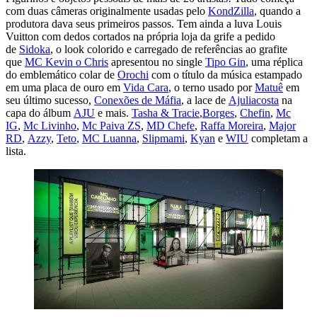
com duas câmeras originalmente usadas pelo
KondZilla
, quando a
produtora dava seus primeiros passos. Tem ainda a luva Louis
Vuitton com dedos cortados na própria loja da grife a pedido
de
Sidoka
, o look colorido e carregado de referências ao grafite
que
MC Kevin o Chris
apresentou no single
Tipo Gin
, uma réplica
do emblemático colar de
Orochi
com o título da música estampado
em uma placa de ouro em
Vida Cara
, o terno usado por
Matuê
em
seu último sucesso,
Conexões de Máfia
, a lace de
Ajuliacosta
na
capa do álbum
AJU
e mais.
Tasha & Tracie
,
Borges
,
Chefin
,
Mc
IG
,
Mc Livinho
,
Mc Paiva ZS
,
MD Chefe
,
Raffa Moreira
,
Major
RD
,
Azzy
,
Teto
,
MC Luanna
,
Slipmami
,
Kyan
e
WIU
completam a
lista.