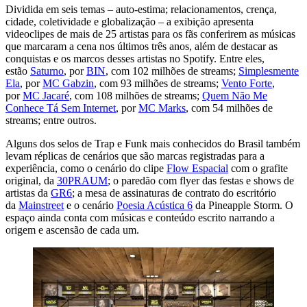
Dividida em seis temas – auto-estima; relacionamentos, crença,
cidade, coletividade e globalização – a exibição apresenta
videoclipes de mais de 25 artistas para os fãs conferirem as músicas
que marcaram a cena nos últimos três anos, além de destacar as
conquistas e os marcos desses artistas no Spotify. Entre eles,
estão
Saturno
, por
BIN
, com 102 milhões de streams;
Simplesmente
Ela
, por
MC Gabzin
, com 93 milhões de streams;
Vento Forte
,
por
MC Jacaré
, com 108 milhões de streams;
Quem Não Me
Conhece Tá Sem Internet
, por
MC Marks
, com 54 milhões de
streams; entre outros.
Alguns dos selos de Trap e Funk mais conhecidos do Brasil também
levam réplicas de cenários que são marcas registradas para a
experiência, como o cenário do clipe
Flow Espacial
com o grafite
original, da
30PRAUM
; o paredão com flyer das festas e shows de
artistas da
GR6
; a mesa de assinaturas de contrato do escritório
da
Mainstreet
e o cenário
Poesia Acústica 6
da Pineapple Storm. O
espaço ainda conta com músicas e conteúdo escrito narrando a
origem e ascensão de cada um.