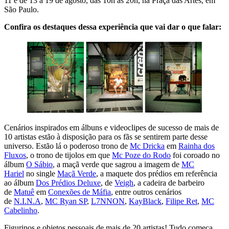
11 e de 13 a 19 de agosto, das 10h às 20h, na Praça das Artes, em
São Paulo.
Confira os destaques dessa experiência que vai dar o que falar:
Cenários inspirados em álbuns e videoclipes de sucesso de mais de
10 artistas estão à disposição para os fãs se sentirem parte desse
universo. Estão lá o poderoso trono de
Mc Dricka
em
Rainha dos
Fluxos
, o trono de tijolos em que
Mc Poze do Rodo
foi coroado no
álbum
O Sábio
, a maçã verde que sagrou a imagem de
MC
Hariel
no single
Maçã Verde
, a maquete dos prédios em referência
ao álbum
Dos Prédios Deluxe
, de
Veigh
, a cadeira de barbeiro
de
Matuê
em
Conexões de Máfia
, entre outros cenários
de
N.I.N.A
,
MC Ryan SP
,
L7NNON
,
KayBlack
,
Filipe Ret
,
MC
Cabelinho
.
Figurinos e objetos pessoais de mais de 20 artistas! Tudo começa