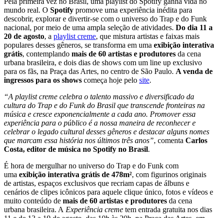
Pela primeira vez no Brasil, uma playlist do Spotify ganha vida no
mundo real. O
Spotify
promove uma experiência inédita para
descobrir, explorar e divertir-se com o universo do Trap e do Funk
nacional, por meio de uma ampla seleção de atividades.
Do dia 11 a
20 de agosto
, a
playlist creme
, que mistura artistas e faixas mais
populares desses gêneros, se transforma em uma
exibição interativa
grátis
, contemplando
mais de 60 artistas e produtores
da cena
urbana brasileira, e dois dias de shows com um line up exclusivo
para os fãs, na Praça das Artes, no centro de São Paulo.
A venda de
ingressos para os shows
começa hoje pelo
site
.
“A playlist creme celebra o talento massivo e diversificado da
cultura do Trap e do Funk do Brasil que transcende fronteiras na
música e cresce exponencialmente a cada ano. Promover essa
experiência para o público é a nossa maneira de reconhecer e
celebrar o legado cultural desses gêneros e destacar alguns nomes
que marcam essa história nos últimos três anos”
, comenta
Carlos
Costa, editor de música no Spotify no Brasil
.
É hora de mergulhar no universo do Trap e do Funk com
uma
exibição interativa grátis de 478m²
, com figurinos originais
de artistas, espaços exclusivos que recriam capas de álbuns e
cenários de clipes icônicos para aquele clique único, fotos e vídeos e
muito conteúdo de
mais de 60 artistas e produtores
da cena
urbana brasileira. A
Experiência creme
tem entrada gratuita nos dias