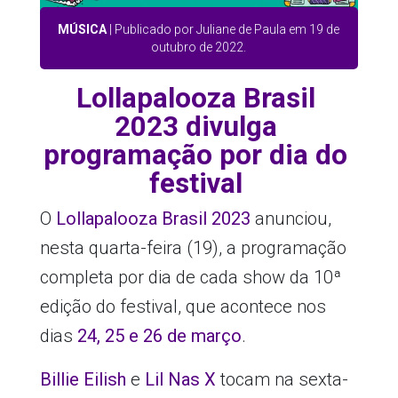
MÚSICA
| Publicado por Juliane de Paula em 19 de
outubro de 2022.
Lollapalooza Brasil
2023 divulga
programação por dia do
festival
O
Lollapalooza Brasil 2023
anunciou,
nesta quarta-feira (19), a programação
completa por dia de cada show da 10ª
edição do festival, que acontece nos
dias
24, 25 e 26 de março
.
Billie Eilish
e
Lil Nas X
tocam na sexta-