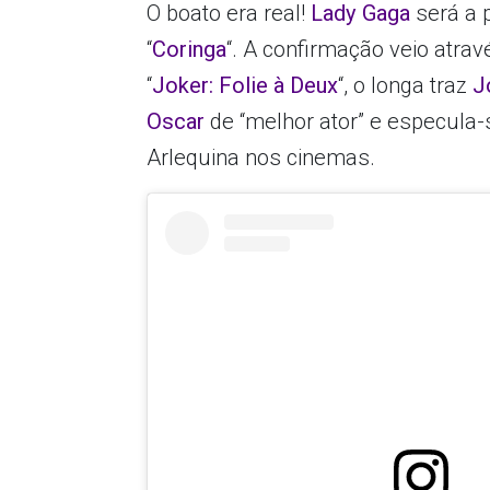
O boato era real!
Lady Gaga
será a 
“
Coringa
“. A confirmação veio atravé
“
Joker: Folie à Deux
“, o longa traz
J
Oscar
de “melhor ator” e especula-
Arlequina nos cinemas.