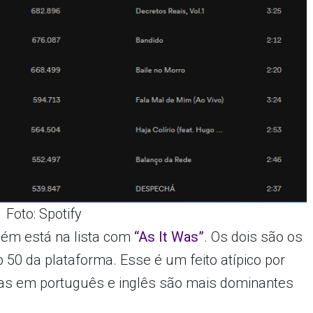
Foto: Spotify
ém está na lista com
“As It Was”
. Os dois são os
p 50 da plataforma. Esse é um feito atípico por
as em português e inglês são mais dominantes