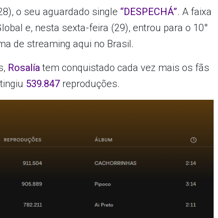
(28), o seu aguardado single
“DESPECHÁ”
. A faixa
obal e, nesta sexta-feira (29), entrou para o 10°
rma de streaming aqui no Brasil.
s,
Rosalía
tem conquistado cada vez mais os fãs
atingiu
539.847
reproduções.