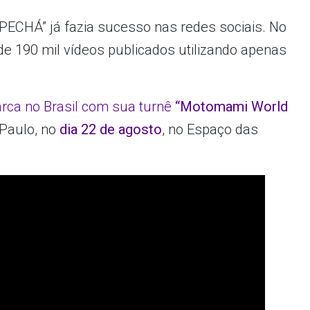
ECHÁ” já fazia sucesso nas redes sociais. No
 de 190 mil vídeos publicados utilizando apenas
ca no Brasil com sua turnê
“Motomami World
Paulo, no
dia 22 de agosto
, no Espaço das