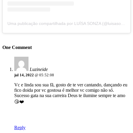
Uma publicação compartilhada por LUÍSA SONZA (@luisasonza)
One Comment
Luzineide
jul 14, 2022
@ 05:52:08
Vc e linda sou sua fã, gosto de te ver cantando, dançando eu
fico doida por vc gostosa é melhor vc comigo não só.
Sucesso gata na sua carreira Deus te ilumine sempre te amo
😘❤️
Reply