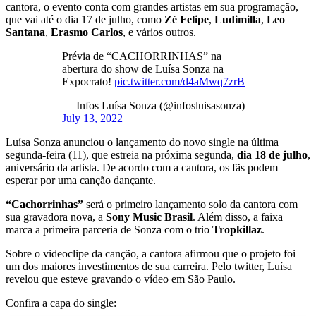
cantora, o evento conta com grandes artistas em sua programação,
que vai até o dia 17 de julho, como
Zé Felipe
,
Ludimilla
,
Leo
Santana
,
Erasmo Carlos
, e vários outros.
Prévia de “CACHORRINHAS” na
abertura do show de Luísa Sonza na
Expocrato!
pic.twitter.com/d4aMwq7zrB
— Infos Luísa Sonza (@infosluisasonza)
July 13, 2022
Luísa Sonza anunciou o lançamento do novo single na última
segunda-feira (11), que estreia na próxima segunda,
dia 18 de julho
,
aniversário da artista. De acordo com a cantora, os fãs podem
esperar por uma canção dançante.
“Cachorrinhas”
será o primeiro lançamento solo da cantora com
sua gravadora nova, a
Sony Music Brasil
. Além disso, a faixa
marca a primeira parceria de Sonza com o trio
Tropkillaz
.
Sobre o videoclipe da canção, a cantora afirmou que o projeto foi
um dos maiores investimentos de sua carreira. Pelo twitter, Luísa
revelou que esteve gravando o vídeo em São Paulo.
Confira a capa do single: