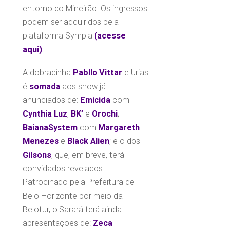
entorno do Mineirão. Os ingressos
podem ser adquiridos pela
plataforma Sympla
(
acesse
aqui
)
.
A dobradinha
Pabllo Vittar
e Urias
é
somada
aos show já
anunciados de:
Emicida
com
Cynthia Luz
,
BK’
e
Orochi
;
BaianaSystem
com
Margareth
Menezes
e
Black Alien
; e o dos
Gilsons
, que, em breve, terá
convidados revelados.
Patrocinado pela Prefeitura de
Belo Horizonte por meio da
Belotur, o Sarará terá ainda
apresentações de:
Zeca