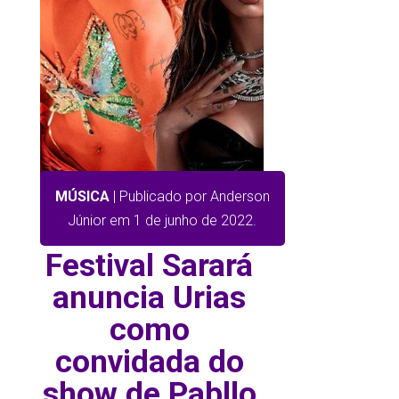
MÚSICA
| Publicado por Anderson
Júnior em 1 de junho de 2022.
Festival Sarará
anuncia Urias
como
convidada do
show de Pabllo