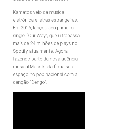
Kamatos veio da música
eletrônica e letras estrangeiras.
Em 2016, lançou seu primeiro
single, “Our Way”, que ultrapassa
mais de 24 milhões de plays no
Spotify atualmente. Agora,
fazendo parte da nova agência
musical Mousik, ela firma seu
espaço no pop nacional com a
canção “Dengo”.