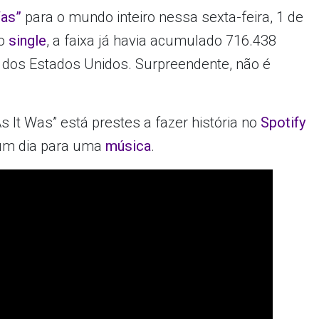
Was”
para o mundo inteiro nessa sexta-feira, 1 de
 o
single
, a faixa já havia acumulado 716.438
y
dos Estados Unidos. Surpreendente, não é
 It Was” está prestes a fazer história no
Spotify
um dia para uma
música
.