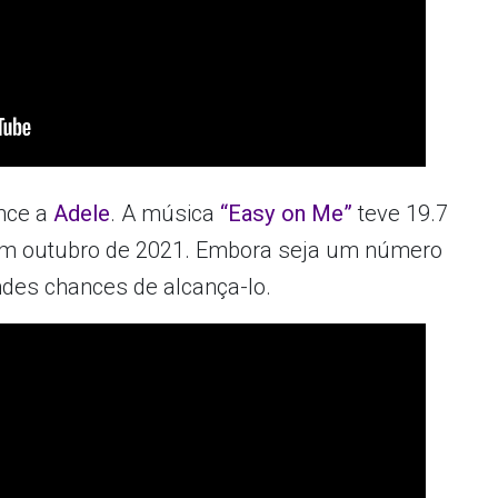
ence a
Adele
. A música
“Easy on Me”
teve 19.7
em outubro de 2021. Embora seja um número
ndes chances de alcança-lo.