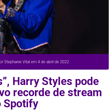
or Stephanie Vital em 4 de abril de 2022.
”, Harry Styles pode
vo recorde de stream
 Spotify