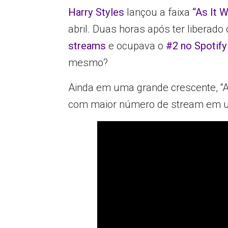
Harry Styles
lançou a faixa
“As It 
abril. Duas horas após ter liberado
streams
e ocupava o
#2 no Spotif
mesmo?
Ainda em uma grande crescente, “As
com maior número de stream em 