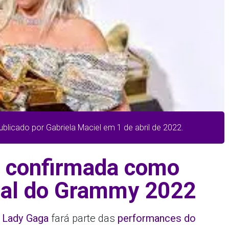
ublicado por Gabriela Maciel em 1 de abril de 2022.
é confirmada como
cal do Grammy 2022
e
Lady Gaga
fará parte das
performances do