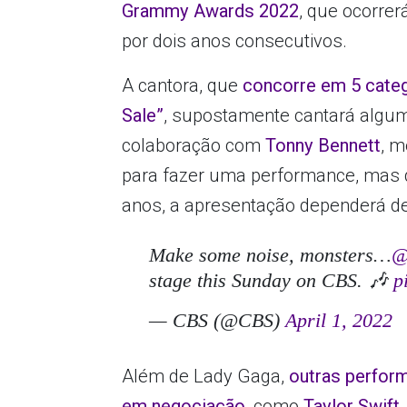
Grammy Awards 2022
, que ocorre
por dois anos consecutivos.
A cantora, que
concorre em 5 cate
Sale”
, supostamente cantará algu
colaboração com
Tonny Bennett
, m
para fazer uma performance, mas d
anos, a apresentação dependerá de
Make some noise, monsters…
@
stage this Sunday on CBS. 🎶
p
— CBS (@CBS)
April 1, 2022
Além de Lady Gaga,
outras perfor
em negociação
, como
Taylor Swift