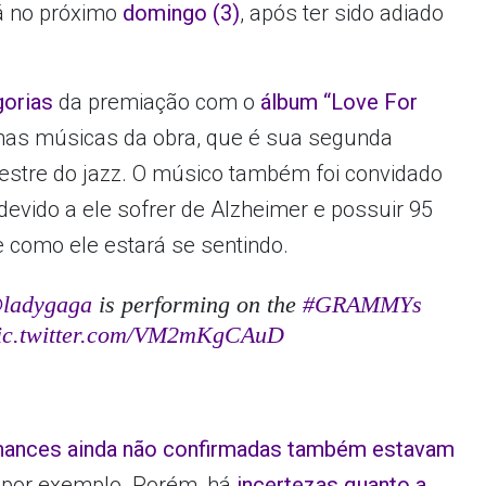
rá no próximo
domingo (3)
, após ter sido adiado
gorias
da premiação com o
álbum “Love For
mas músicas da obra, que é sua segunda
estre do jazz. O músico também foi convidado
evido a ele sofrer de Alzheimer e possuir 95
 como ele estará se sentindo.
ladygaga
is performing on the
#GRAMMYs
ic.twitter.com/VM2mKgCAuD
mances ainda não confirmadas também estavam
, por exemplo. Porém, há
incertezas quanto a