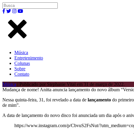
Música
Entretenimento
Colunas
Sobre
Contato
Música
| Publicado por Stephanie Vital em 31 de março de 2022.
Mudança de nome! Anitta anuncia lançamento do novo álbum “Vers
Nessa quinta-feira, 31, foi revelado a data de
lançamento
do primeir
de mim”.
A data de lançamento do novo disco foi anunciada um dia após o aniv
https://www.instagram.com/p/CbvuS2FsNut/?utm_medium=co