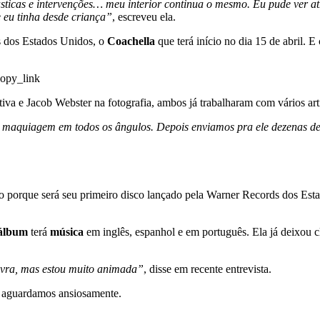
ticas e intervenções… meu interior continua o mesmo. Eu pude ver atr
 eu tinha desde criança”
, escreveu ela.
s dos Estados Unidos, o
Coachella
que terá início no dia 15 de abril. E
opy_link
va e Jacob Webster na fotografia, ambos já trabalharam com vários artis
maquiagem em todos os ângulos. Depois enviamos pra ele dezenas de f
isso porque será seu primeiro disco lançado pela Warner Records dos E
álbum
terá
música
em inglês, espanhol e em português. Ela já deixou
vra, mas estou muito animada”
, disse em recente entrevista.
s aguardamos ansiosamente.