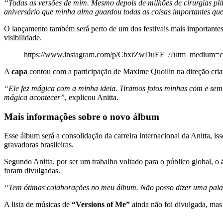
“Todas as versões de mim. Mesmo depois de milhões de cirurgias plás
aniversário que minha alma guardou todas as coisas importantes que
O lançamento também será perto de um dos festivais mais importante
visibilidade.
https://www.instagram.com/p/CbxrZwDuEF_/?utm_medium=c
A
capa
contou com a participação de Maxime Quoilin na direção criati
“Ele fez mágica com a minha ideia. Tiramos fotos minhas com e sem 
mágica acontecer”
, explicou Anitta.
Mais informações sobre o novo álbum
Esse álbum será a consolidação da carreira internacional da Anitta, 
gravadoras brasileiras.
Segundo Anitta, por ser um trabalho voltado para o público global, o
foram divulgadas.
“Tem ótimas colaborações no meu álbum. Não posso dizer uma pala
A lista de músicas de
“Versions of Me”
ainda não foi divulgada, ma